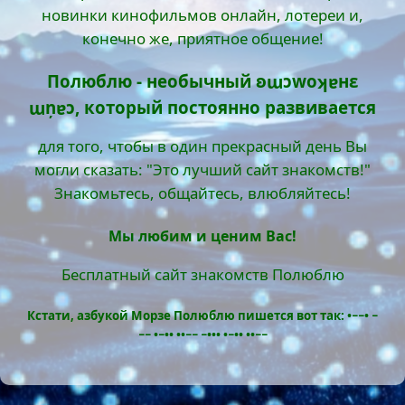
новинки кинофильмов онлайн, лотереи и,
конечно же, приятное общение!
Полюблю - необычный ʚɯɔwоʞɐнε
ɯņɐɔ, который постоянно развивается
для того, чтобы в один прекрасный день Вы
могли сказать: "Это лучший сайт знакомств!"
Знакомьтесь, общайтесь, влюбляйтесь!
Мы любим и ценим Вас!
Бесплатный сайт знакомств Полюблю
Кстати, азбукой Морзе Полюблю пишется вот так: •−−• −
−− •−•• ••−− −••• •−•• ••−−