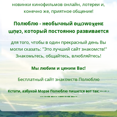
новинки кинофильмов онлайн, лотереи и,
конечно же, приятное общение!
Полюблю - необычный ʚɯɔwоʞɐнε
ɯņɐɔ, который постоянно развивается
для того, чтобы в один прекрасный день Вы
могли сказать: "Это лучший сайт знакомств!"
Знакомьтесь, общайтесь, влюбляйтесь!
Мы любим и ценим Вас!
Бесплатный сайт знакомств Полюблю
Кстати, азбукой Морзе Полюблю пишется вот так: •−−• −
−− •−•• ••−− −••• •−•• ••−−